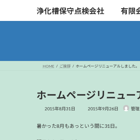
コ
ナ
浄化槽保守点検会社 有限
ン
ビ
テ
ゲ
ン
ー
ツ
シ
へ
ョ
ス
ン
キ
に
ッ
移
HOME
ご挨拶
ホームページリニューアルしました。
プ
動
ホームページリニュー
最
2015年8月31日
2015年9月26日
管理
終
更
暑かった8月もあっという間に31日。
新
日
時